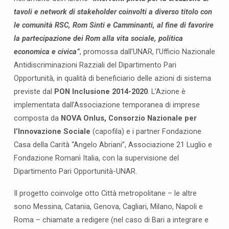
4
tavoli e network di stakeholder coinvolti a diverso titolo con
g
e
le comunità RSC, Rom Sinti e Camminanti, al fine di favorire
n
la partecipazione dei Rom alla vita sociale, politica
n
economica e civica”
, promossa dall’UNAR, l’Ufficio Nazionale
a
Antidiscriminazioni Razziali del Dipartimento Pari
i
Opportunità, in qualità di beneficiario delle azioni di sistema
o
previste dal
PON Inclusione 2014-2020
. L’Azione è
a
implementata dall’Associazione temporanea di imprese
B
composta da
NOVA Onlus, Consorzio Nazionale per
a
l’Innovazione Sociale
(capofila) e i partner Fondazione
r
Casa della Carità “Angelo Abriani”, Associazione 21 Luglio e
i
Fondazione Romanì Italia, con la supervisione del
i
Dipartimento Pari Opportunità-UNAR.
l
t
Il progetto coinvolge otto Città metropolitane – le altre
a
sono Messina, Catania, Genova, Cagliari, Milano, Napoli e
v
Roma – chiamate a redigere (nel caso di Bari a integrare e
o