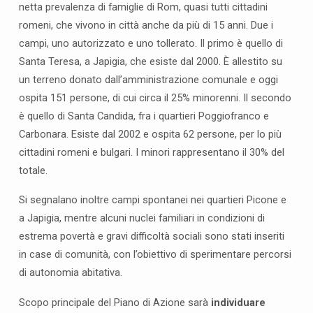
netta prevalenza di famiglie di Rom, quasi tutti cittadini
o
romeni, che vivono in città anche da più di 15 anni. Due i
d
campi, uno autorizzato e uno tollerato. Il primo è quello di
i
Santa Teresa, a Japigia, che esiste dal 2000. È allestito su
A
z
un terreno donato dall’amministrazione comunale e oggi
i
ospita 151 persone, di cui circa il 25% minorenni. Il secondo
o
è quello di Santa Candida, fra i quartieri Poggiofranco e
n
Carbonara. Esiste dal 2002 e ospita 62 persone, per lo più
e
cittadini romeni e bulgari. I minori rappresentano il 30% del
L
totale.
o
c
Si segnalano inoltre campi spontanei nei quartieri Picone e
a
a Japigia, mentre alcuni nuclei familiari in condizioni di
l
estrema povertà e gravi difficoltà sociali sono stati inseriti
e
in case di comunità, con l’obiettivo di sperimentare percorsi
di autonomia abitativa.
Scopo principale del Piano di Azione sarà
individuare