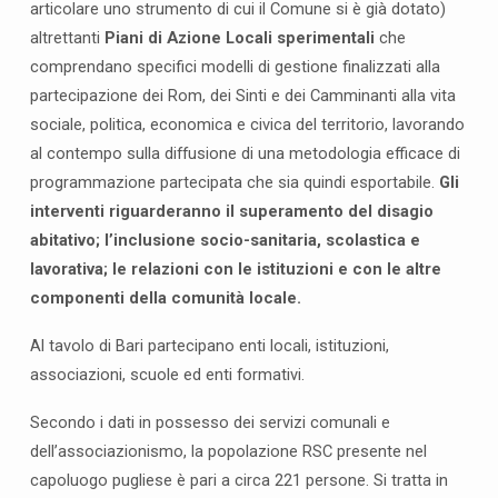
articolare uno strumento di cui il Comune si è già dotato)
l
o
altrettanti
Piani di Azione Locali sperimentali
che
d
comprendano specifici modelli di gestione finalizzati alla
i
partecipazione dei Rom, dei Sinti e dei Camminanti alla vita
l
sociale, politica, economica e civica del territorio, lavorando
a
al contempo sulla diffusione di una metodologia efficace di
v
programmazione partecipata che sia quindi esportabile.
Gli
o
interventi riguarderanno il superamento del disagio
r
abitativo; l’inclusione socio-sanitaria, scolastica e
o
lavorativa; le relazioni con le istituzioni e con le altre
p
componenti della comunità locale.
e
r
Al tavolo di Bari partecipano enti locali, istituzioni,
i
associazioni, scuole ed enti formativi.
l
P
Secondo i dati in possesso dei servizi comunali e
i
dell’associazionismo, la popolazione RSC presente nel
a
capoluogo pugliese è pari a circa 221 persone. Si tratta in
n