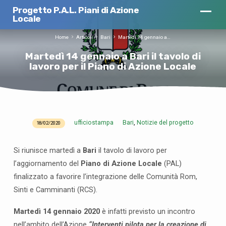
Progetto P.A.L. Piani di Azione
Locale
Home
Articoli
Bari
Martedì 14 gennaio a…
Martedì 14 gennaio a Bari il tavolo di
lavoro per il Piano di Azione Locale
ufficiostampa
Bari
Notizie del progetto
,
18/02/2020
M
a
Si riunisce martedì a
Bari
il tavolo di lavoro per
r
l’aggiornamento del
Piano di Azione Locale
(PAL)
t
finalizzato a favorire l’integrazione delle Comunità Rom,
e
d
Sinti e Camminanti (RCS).
ì
Martedì 14 gennaio 2020
è infatti previsto un incontro
1
nell’ambito dell’Azione
“Interventi pilota per la creazione di