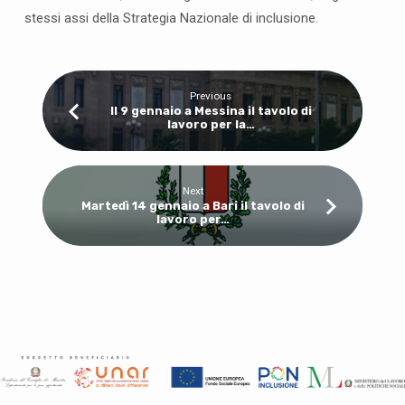
d
stessi assi della Strategia Nazionale di inclusione.
e
l
P
A
Previous
L
Il 9 gennaio a Messina il tavolo di
lavoro per la…
Next
Martedì 14 gennaio a Bari il tavolo di
lavoro per…