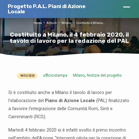
Progetto P.A.L. Piani di Azione
Locale
Home
Articoli
Milano
Costituito a Milano,…
Costituito a Milano, il 4 febbraio 2020, il
tavolo di lavoro per la redazione del PAL
ufficiostampa
Milano
Notizie del progetto
,
18/02/2020
C
o
Si è costituito anche a Milano il tavolo di lavoro per
s
l’elaborazione del
Piano di Azione Locale
(PAL) finalizzato
t
a favorire l’integrazione delle Comunità Rom, Sinti e
i
t
Camminanti (RCS).
u
Martedì 4 febbraio 2020 si è infatti svolto il primo incontro
i
nell’ambito dell’Azione “Interventi pilota per la creazione di