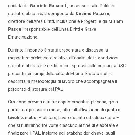
v
guidata da
Gabriele Rabaiotti
, assessore alle Politiche
o
sociali e abitative, e composta da
Cosimo Palazzo
,
r
direttore dell’Area Diritti, Inclusione e Progetti; e da
Miriam
o
Pasqui
, responsabile dell’Unità Diritti e Grave
p
Emarginazione.
e
r
Durante l’incontro è stata presentata e discussa la
l
mappatura preliminare relativa all’analisi delle condizioni
a
sociali e abitative e dei bisogni espressi dalle comunità RSC
r
presenti nei campi della città di Milano. È stata inoltre
e
descritta la metodologia di lavoro che accompagnerà il
d
percorso di stesura del PAL.
a
z
Ora sono previsti altri tre appuntamenti in plenaria, già a
i
partire dal prossimo mese, oltre all’attivazione di
quattro
o
tavoli tematici
– abitare, lavoro, sanità ed educazione –
n
che si riuniranno tre volte ciascuno al fine di elaborare e
e
finalizzare il PAL, insieme agli stakeholder chiave, sugli