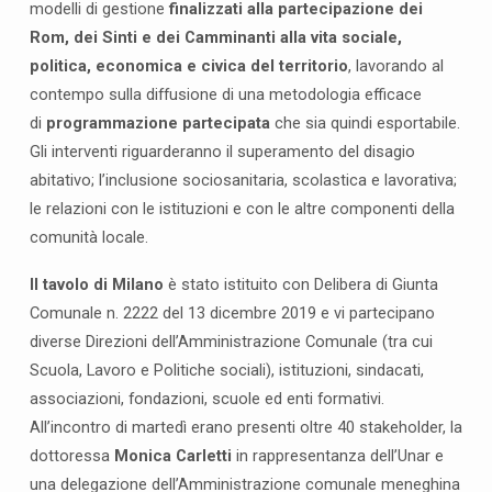
modelli di gestione
finalizzati alla partecipazione dei
i
o
Rom, dei Sinti e dei Camminanti alla vita sociale,
2
politica, economica e civica del territorio
, lavorando al
0
contempo sulla diffusione di una metodologia efficace
2
di
programmazione partecipata
che sia quindi esportabile.
0
Gli interventi riguarderanno il superamento del disagio
,
abitativo; l’inclusione sociosanitaria, scolastica e lavorativa;
i
le relazioni con le istituzioni e con le altre componenti della
l
comunità locale.
t
a
Il tavolo di Milano
è stato istituito con Delibera di Giunta
v
Comunale n. 2222 del 13 dicembre 2019 e vi partecipano
o
diverse Direzioni dell’Amministrazione Comunale (tra cui
l
Scuola, Lavoro e Politiche sociali), istituzioni, sindacati,
o
associazioni, fondazioni, scuole ed enti formativi.
d
All’incontro di martedì erano presenti oltre 40 stakeholder, la
i
dottoressa
Monica Carletti
in rappresentanza dell’Unar e
l
a
una delegazione dell’Amministrazione comunale meneghina