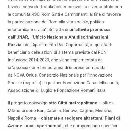
t
tavoli e network di stakeholder coinvolti a diverso titolo con
o
a
le comunità RSC, Rom Sinti e Camminanti, al fine di favorire
M
la partecipazione dei Rom alla vita sociale, politica
i
economica e civica”. Si tratta di
un’attività promossa
l
dall’UNAR, l’Ufficio Nazionale Antidiscriminazioni
a
Razziali
del Dipartimento Pari Opportunità, in qualità di
n
beneficiario delle azioni di sistema previste dal PON
o
Inclusione 2014-2020, che viene implementata da
,
un’associazione temporanea di imprese composta
i
da NOVA Onlus, Consorzio Nazionale per l’Innovazione
l
Sociale (capofila) e i partner Fondazione Casa della carità,
4
Associazione 21 Luglio e Fondazione Romanì Italia.
f
e
Il progetto coinvolge
otto Città metropolitane
– oltre a
b
Milano ci sono Bari, Catania, Genova, Cagliari, Messina,
b
Napoli e Roma –
chiamate a redigere altrettanti Piani di
r
Azione Locali sperimentali,
che comprendano specifici
a