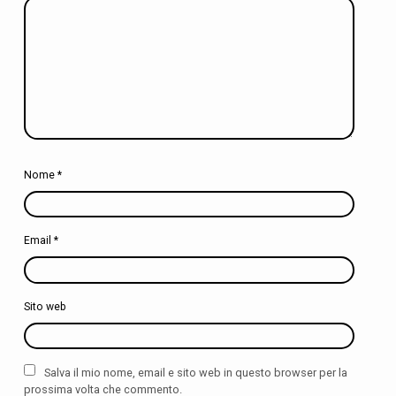
s
s
i
n
a
Nome
*
Email
*
Sito web
Salva il mio nome, email e sito web in questo browser per la
prossima volta che commento.