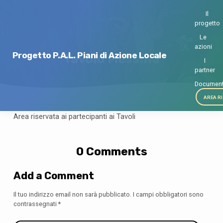
Il
progetto
Le
azioni
Progetto P.A.L. Piani di Azione Locale
Tavolo Messina
I
partner
Document
AREA R
Area riservata ai partecipanti ai Tavoli
T
a
0 Comments
v
o
l
Add a Comment
o
Il tuo indirizzo email non sarà pubblicato.
I campi obbligatori sono
M
contrassegnati
*
e