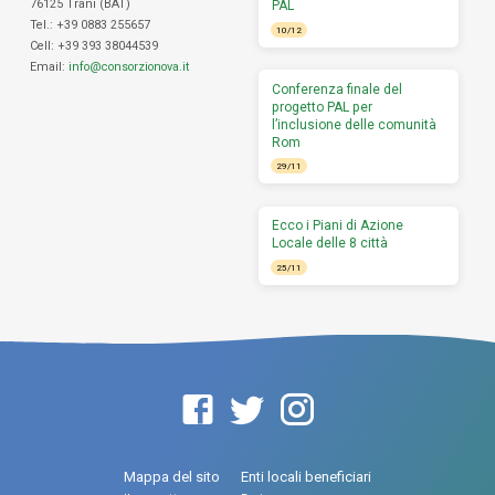
76125 Trani (BAT)
PAL
Tel.: +39 0883 255657
10/12
Cell: +39 393 38044539
Email:
info@consorzionova.it
Conferenza finale del
progetto PAL per
l’inclusione delle comunità
Rom
29/11
Ecco i Piani di Azione
Locale delle 8 città
25/11
Mappa del sito
Enti locali beneficiari