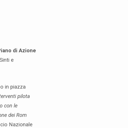
iano di Azione
Sinti e
o in piazza
terventi pilota
lo con le
ione dei Rom
ficio Nazionale