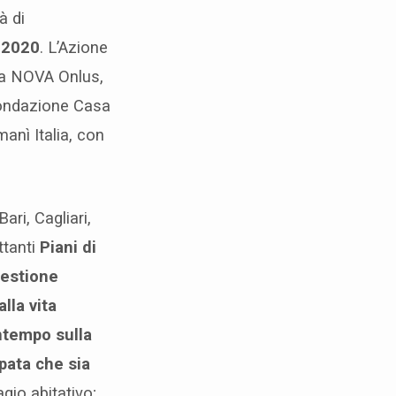
à di
-2020
. L’Azione
da NOVA Onlus,
 Fondazione Casa
anì Italia, con
ari, Cagliari,
ttanti
Piani di
gestione
lla vita
ontempo sulla
pata che sia
gio abitativo;