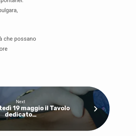
spontanei.
bulgara,
ità che possano
iore
Next
tedì 19 maggio il Tavolo
dedicato…