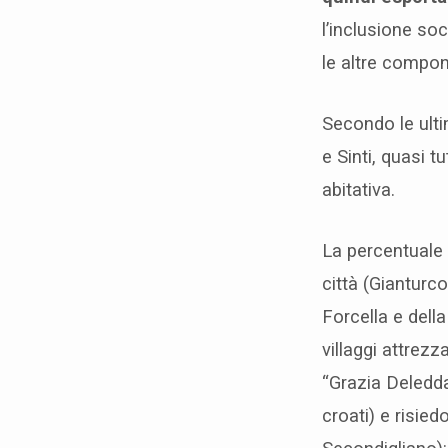
l
l’inclusione soc
le altre compon
i
i
Secondo le ult
e Sinti, quasi t
l
abitativa.
t
La percentuale 
a
città (Gianturco
v
Forcella e dell
villaggi attrez
o
“Grazia Deledda
l
croati) e risie