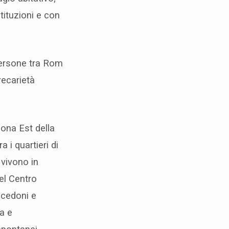
stituzioni e con
persone tra Rom
precarietà
zona Est della
a i quartieri di
 vivono in
el Centro
acedoni e
ia e