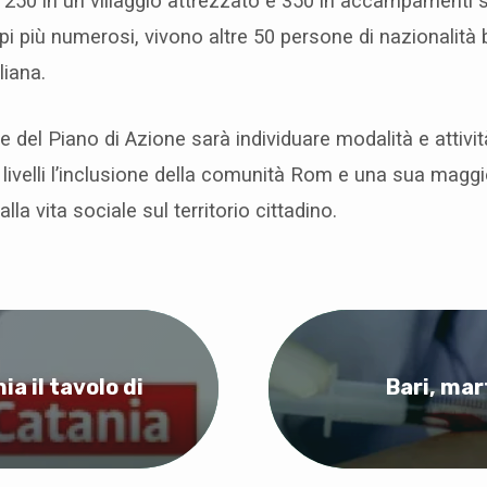
 250 in un villaggio attrezzato e 350 in accampamenti 
pi più numerosi, vivono altre 50 persone di nazionalità 
liana.
e del Piano di Azione sarà individuare modalità e attiv
 i livelli l’inclusione della comunità Rom e una sua magg
lla vita sociale sul territorio cittadino.
a il tavolo di
Bari, mar