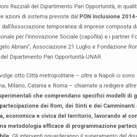
oni Razziali del Dipartimento Pari Opportunità, in qualit
lle azioni di sistema previste dal
PON Inclusione 2014
 dall’Associazione temporanea di imprese composta 
nale per l’Innovazione Sociale (capofila) e i partner
ngelo Abriani”, Associazione 21 Luglio e Fondazione Rom
 del Dipartimento Pari Opportunità-UNAR.
volge otto Città metropolitane – oltre a Napoli ci sono B
a, Milano, Catania e Roma – chiamate a redigere altre
sperimentali che comprendano specifici modelli di 
a partecipazione dei Rom, dei Sinti e dei Camminanti a
ca, economica e civica del territorio, lavorando al c
una metodologia efficace di programmazione parteci
bile.
Gli interventi riguarderanno il superamento del disa