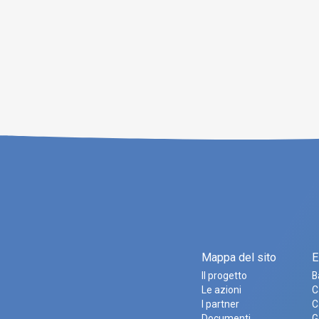
v
o
P
A
L
Mappa del sito
E
Il progetto
B
Le azioni
C
I partner
C
Documenti
G