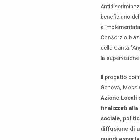
b
Antidiscriminazi
r
beneficiario de
è implementata
a
Consorzio Nazio
i
della Carità “A
la supervisione
o
a
Il progetto coin
Genova, Messin
N
Azione Locali 
a
finalizzati all
sociale, politi
p
diffusione di 
o
quindi esporta