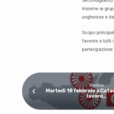
o
Secondigliano):
Insieme ai grup
d
ungherese e ita
i
Scopo principal
l
favorire a tutti
a
partecipazione a
v
o
r
Previous
Martedì 18 febbraio a Catani
lavoro…
o
p